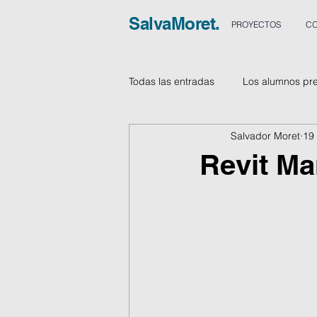
SalvaMoret.
PROYECTOS
CO
Todas las entradas
Los alumnos pr
Salvador Moret
19
Vídeos
Revit M