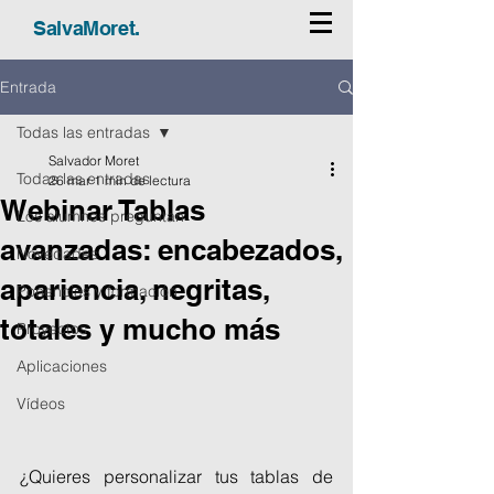
SalvaMoret.
Entrada
Todas las entradas
Salvador Moret
Todas las entradas
26 mar
1 min de lectura
Webinar Tablas
Los alumnos preguntan
avanzadas: encabezados,
Novedades
apariencia, negritas,
Ponencias y formación
totales y mucho más
Proyectos
Aplicaciones
Vídeos
¿Quieres personalizar tus tablas de 