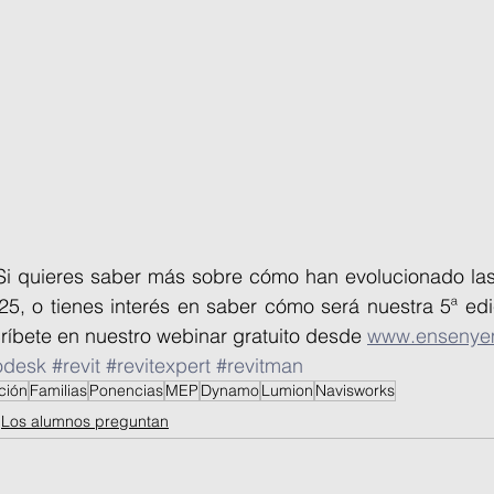
Si quieres saber más sobre cómo han evolucionado las 
25, o tienes interés en saber cómo será nuestra 5ª edi
críbete en nuestro webinar gratuito desde 
www.ensenye
odesk
#revit
#revitexpert
#revitman
ción
Familias
Ponencias
MEP
Dynamo
Lumion
Navisworks
Los alumnos preguntan