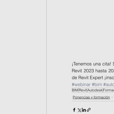
¡Tenemos una cita! 
Revit 2023 hasta 20
de Revit Expert ¡ins
#webinar
#bim
#aut
BIM
Revit
Autodesk
Forma
Ponencias y formación