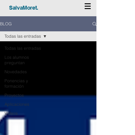
SalvaMoret.
BLOG
Todas las entradas
Todas las entradas
Los alumnos
preguntan
Novedades
Ponencias y
formación
Proyectos
Aplicaciones
Vídeos