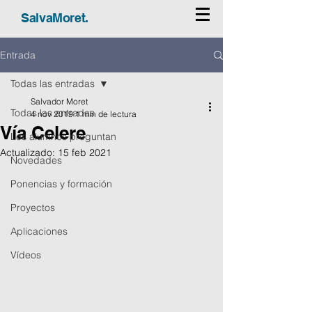
SalvaMoret.
Entrada
Todas las entradas
Salvador Moret
Todas las entradas
4 nov 2019
1 min de lectura
Vía Celere
Los alumnos preguntan
Actualizado:
15 feb 2021
Novedades
Ponencias y formación
Proyectos
Aplicaciones
Vídeos