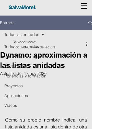
SalvaMoret.
Entrada
Todas las entradas
Salvador Moret
Todas las entradas
2 oct 2020
1 min de lectura
Dynamo: aproximación a
Los alumnos preguntan
las listas anidadas
Novedades
Actualizado:
17 nov 2020
Ponencias y formación
Proyectos
Aplicaciones
Vídeos
Como su propio nombre indica, una 
lista anidada es una lista dentro de otra 