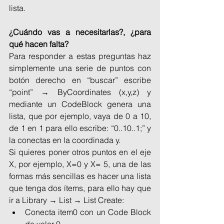
lista.
¿Cuándo vas a necesitarlas?, ¿para 
qué hacen falta?
Para responder a estas preguntas haz 
simplemente una serie de puntos con 
botón derecho en “buscar” escribe 
“point” → ByCoordinates (x,y,z) y 
mediante un CodeBlock genera una 
lista, que por ejemplo, vaya de 0 a 10, 
de 1 en 1 para ello escribe: “0..10..1;” y 
la conectas en la coordinada y.
Si quieres poner otros puntos en el eje 
X, por ejemplo, X=0 y X= 5, una de las 
formas más sencillas es hacer una lista 
que tenga dos ítems, para ello hay que 
ir a Library → List → List Create:
Conecta item0 con un Code Block 
de valor 0