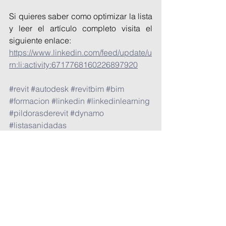
Si quieres saber como optimizar la lista 
y leer el artículo completo visita el 
siguiente enlace:
https://www.linkedin.com/feed/update/u
rn:li:activity:6717768160226897920
#revit
#autodesk
#revitbim
#bim
#formacion
#linkedin
#linkedinlearning
#pildorasderevit
#dynamo
#listasanidadas
BIM
Revit
Píldoras de Revit
LinkedInLearning
Dynamo
Vídeos
Ponencias y formación